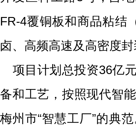
FR-4覆铜板和商品粘结
卤、高频高速及高密度封
项目计划总投资
36亿
备和工艺，按照现代智
梅州市“智慧工厂”的典